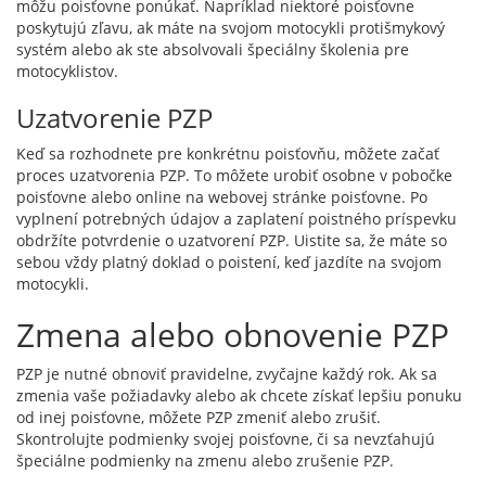
môžu poisťovne ponúkať. Napríklad niektoré poisťovne
poskytujú zľavu, ak máte na svojom motocykli protišmykový
systém alebo ak ste absolvovali špeciálny školenia pre
motocyklistov.
Uzatvorenie PZP
Keď sa rozhodnete pre konkrétnu poisťovňu, môžete začať
proces uzatvorenia PZP. To môžete urobiť osobne v pobočke
poisťovne alebo online na webovej stránke poisťovne. Po
vyplnení potrebných údajov a zaplatení poistného príspevku
obdržíte potvrdenie o uzatvorení PZP. Uistite sa, že máte so
sebou vždy platný doklad o poistení, keď jazdíte na svojom
motocykli.
Zmena alebo obnovenie PZP
PZP je nutné obnoviť pravidelne, zvyčajne každý rok. Ak sa
zmenia vaše požiadavky alebo ak chcete získať lepšiu ponuku
od inej poisťovne, môžete PZP zmeniť alebo zrušiť.
Skontrolujte podmienky svojej poisťovne, či sa nevzťahujú
špeciálne podmienky na zmenu alebo zrušenie PZP.