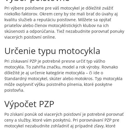
Pri výbere poisťovne pre váš motocykel je dôležité zvážiť
niekoľko faktorov. Okrem ceny by ste mali brať do úvahy aj
kvalitu služieb a reputáciu poisťovne. Môžete sa opýtať
priateľov alebo členov motocyklistických klubov na ich
skúsenosti a odporúčania. Tiež nezabudnite porovnať ponuky
viacerých poisťovní online.
Určenie typu motocykla
Pri získavaní PZP je potrebné presne určiť typ vášho
motocykla. To zahŕňa značku, model a rok výroby. Rovnako
dôležité je aj určenie kategórie motocykla – či ide o
štandardný motocykel, skúter alebo motokros. Typ motocykla
môže ovplyvniť výšku poistného plnenia, ktoré poskytne
poisťovňa.
Výpočet PZP
Po získaní ponúk od viacerých poisťovní je potrebné porovnať
ceny a služby, ktoré vám poskytnú. Pri porovnávaní PZP pre
motocykel nezabudnite zohľadniť aj prípadné zľavy, ktoré