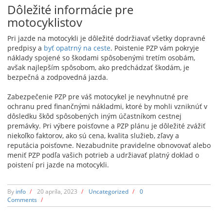
Dôležité informácie pre
motocyklistov
Pri jazde na motocykli je dôležité dodržiavať všetky dopravné
predpisy a
byť opatrný na ceste
. Poistenie PZP vám pokryje
náklady spojené so škodami spôsobenými tretím osobám,
avšak najlepším spôsobom, ako predchádzať škodám, je
bezpečná a zodpovedná jazda.
Zabezpečenie PZP pre váš motocykel je nevyhnutné pre
ochranu pred finančnými nákladmi, ktoré by mohli vzniknúť v
dôsledku škôd spôsobených iným účastníkom cestnej
premávky. Pri výbere poisťovne a PZP plánu je dôležité zvážiť
niekoľko faktorov, ako sú cena, kvalita služieb, zľavy a
reputácia poisťovne. Nezabudnite pravidelne obnovovať alebo
meniť PZP podľa vašich potrieb a udržiavať platný doklad o
poistení pri jazde na motocykli.
By
info
/
20 apríla, 2023
/
Uncategorized
/
0
Comments
/