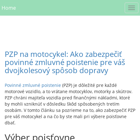
Home
PZP na motocykel: Ako zabezpečiť
povinné zmluvné poistenie pre váš
dvojkolesový spôsob dopravy
Povinné zmluvné poistenie
(PZP) je dôležité pre každé
motorové vozidlo, a to vrátane motocyklov, motorky a skútrov.
PZP chráni majiteľa vozidla pred finančnými nákladmi, ktoré
by mohli vzniknúť v dôsledku škôd spôsobených tretím
osobám. V tomto článku sa pozrieme na to, ako zabezpečiť PZP
pre váš motocykel a na čo by ste mali pri výbere poisťovne
dbať.
Výber poisťovne